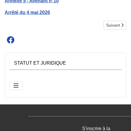
Annexe 5 - Avenant n°10
Arrêté du 4 mai 2026
Article suiva
Suivant
STATUT ET JURIDIQUE
S'inscrire à la