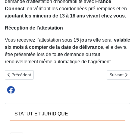
demande d’attestation d’honorabilité avec
France
Connect
, en vérifiant les coordonnées pré-remplies et en
ajoutant les mineurs de 13 à 18 ans vivant chez vous
.
Réception de l’attestation
Vous recevrez l’attestation sous
15 jours
elle sera
valable
six mois à compter de la date de délivrance
, elle devra
être présentée lors de toute demande ou tout
renouvellement même automatique de l’agrément.
Article précédent : GESTION DES AGRÉMENTS
Article suiv
Précédent
Suivant
STATUT ET JURIDIQUE