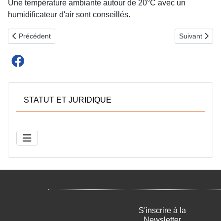
Une température ambiante autour de 20°C avec un
humidificateur d'air sont conseillés.
Article précédent : Mort subite du nourrisson : un arrêt clé pour c
Article suiva
Précédent
Suivant
STATUT ET JURIDIQUE
S'inscrire à la
Newsletter