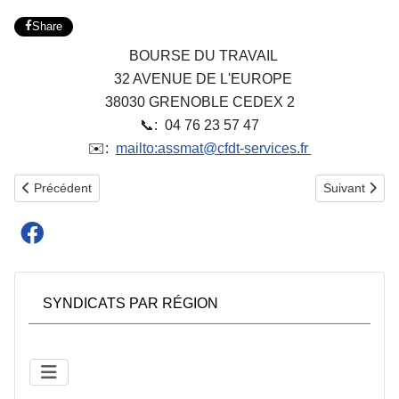
Share
BOURSE DU TRAVAIL
32 AVENUE DE L'EUROPE
38030 GRENOBLE CEDEX 2
📞: 04 76 23 57 47
✉️:
mailto:assmat@cfdt-services.fr
Article précédent : COMMERCE ET SERVICES DU RHONE
Article suiv
Précédent
Suivant
SYNDICATS PAR RÉGION